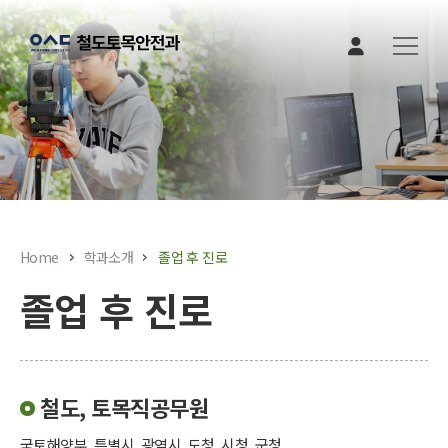
본문 바로가기
Home
학과소개
졸업 후 진로
졸업 후 진로
철도, 토목직공무원
국토해양부, 특별시, 광역시, 도청, 시청, 군청